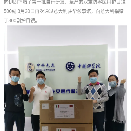
向伊朗捐赠了第一批自行研发、量产的双重防雾医用护目镜
500副;3月20日再次通过意大利驻华领事馆，向意大利捐赠
了300副护目镜。