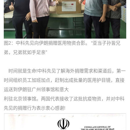
图2：中科先见向伊朗捐赠医用物资合影。 “亚当子孙皆兄
弟，兄弟犹如手足亲”
时间就是生命!中科先见了解海外捐赠需求和渠道后，第一
时间组织员工加班加点，赶制出成批量的医用护目镜，直接
运送到伊朗驻广州领事馆和意大
利驻北京领事馆。两国代表接收了这批抗疫物资，并对中科
先见的捐赠行为表示衷心感谢!