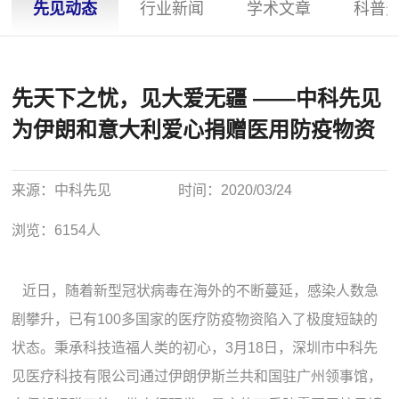
先见动态
行业新闻
学术文章
科普
先天下之忧，见大爱无疆 ——中科先见
为伊朗和意大利爱心捐赠医用防疫物资
来源：
中科先见
时间：
2020/03/24
浏览：
6154人
近日，随着新型冠状病毒在海外的不断蔓延，感染人数急
剧攀升，已有100多国家的医疗防疫物资陷入了极度短缺的
状态。秉承科技造福人类的初心，3月18日，深圳市中科先
见医疗科技有限公司通过伊朗伊斯兰共和国驻广州领事馆，