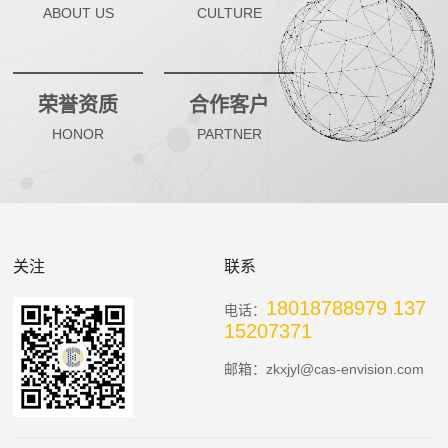
ABOUT US
CULTURE
型领军企业，引领人类进化新未来。公司目前致力开发创新
芯片驱动的医疗微系统，控股一家医疗芯片高科技子公司
荣誉资质
合作客户
（深圳市勃望初芯半导体科技），提供先进的高密度神经假
HONOR
PARTNER
体、单分子诊断、全自动快速检测及核心技术解决方案，并
将尖端科技用于重大疾病的精准诊断和治疗。发展中的产品
包括高分辨率植入式人造视网膜、数字PCR/ELISA芯片全集
关注
联系
成系统、即时检测（POCT）等，大部分基于独立知识产权
18018788979 137
的创新MEMS/微流控/IC平台。
电话：
15207371
邮箱：zkxjyl@cas-envision.com