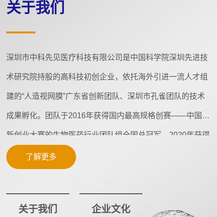
关于我们
深圳市中科先见医疗科技有限公司是中国科学院深圳先进技
术研究院持股的高科技初创企业，依托海外引进一流人才组
建的“人造视网膜”广东省创新团队、深圳市孔雀团队的技术
成果孵化。团队于2016年获得国内最高规格创赛——中国创
新创业大赛的生物医药行业团队组全国总冠军，2020年获得
中国医疗器械创新创业大赛IVD初创组全国亚军，前期研发
了解更多
工作已获得省市政府及中科院近亿元的巨额资助。
关于我们
企业文化
公司的愿景是成为人体植入医疗电子和生物医疗芯片的平台