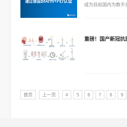
成为目前国内为数不多
重磅！国产新冠抗
首页
上一页
4
5
6
7
8
9