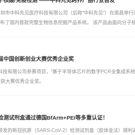
子核酸/免疫检测 ——中科先见跨界产品行业首发
日，深圳市中科先见医疗科技有限公司（后称“中科先见”）在南昌
（CACLP）展会上发布了国内首款完整生物信息挖掘产品
届中国创新创业大赛优秀企业奖
科技有限公司参赛项目，“基于半导体芯片的数字PCR全集成系
荣获大赛优秀企业奖。
测试剂盒通过德国BfArm+PEI等多重认证！
发的新冠抗原（SARS-CoV-2）检测试剂盒（胶体金法）顺