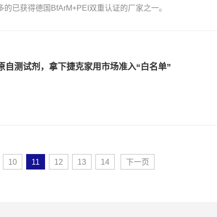
的已获得德国BfArM+PEI双重认证的厂家之一。
原自测试剂，拿下捷克家用市场准入“白名单”
10
11
12
13
14
下一页