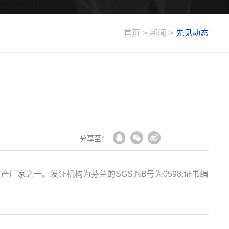
首页
>
新闻
>
先见动态
分享至：
厂家之一。发证机构为芬兰的SGS,NB号为0598,证书编